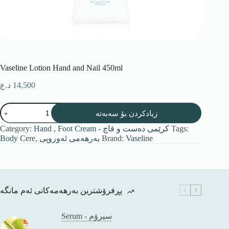
Vaseline Lotion Hand and Nail 450ml
د.ع
14,500
زیادکردن بۆ سەبەتە
Category:
Hand , Foot Cream - کرێمی دەست و قاچ
Tags:
Body Cere
,
بەرهەمی ئەوروپی
Brand:
Vaseline
پڕفرۆشترین بەرهەمەکانی ئەم مانگە
Serum - سیرۆم