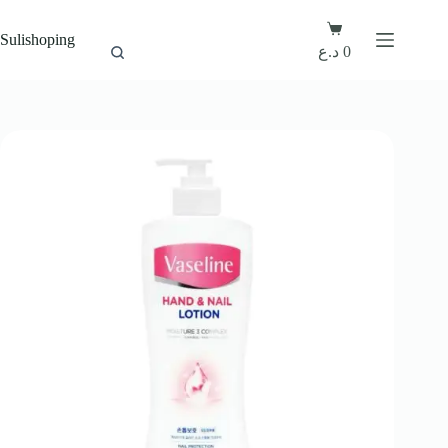
Sulishoping
د.ع
0