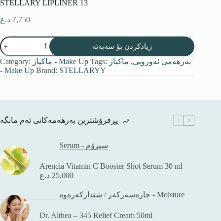
STELLARY LIPLINER 13
د.ع
7,750
زیادکردن بۆ سەبەتە
Category:
ماكیاژ - Make Up
Tags:
ماكیاژ
,
بەرهەمی ئەوروپی
- Make Up
Brand:
STELLARYY
پڕفرۆشترین بەرهەمەکانی ئەم مانگە
Serum - سیرۆم
Arencia Vitamin C Booster Shot Serum 30 ml
د.ع
25,000
/
چارەسەرکەر
شێدارکەرەوە - Moisture
Dr. Althea – 345 Relief Cream 50ml