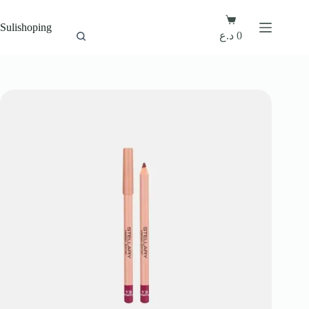
Sulishoping
د.ع
0