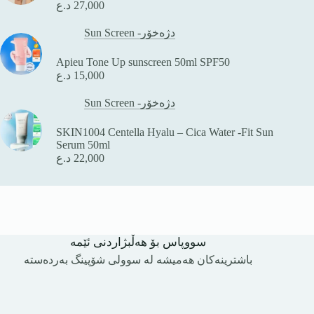
د.ع
27,000
Sun Screen -دژەخۆر
Apieu Tone Up sunscreen 50ml SPF50
د.ع
15,000
Sun Screen -دژەخۆر
SKIN1004 Centella Hyalu – Cica Water -Fit Sun
Serum 50ml
د.ع
22,000
سووپاس بۆ هەڵبژاردنی ئێمە
باشترینەکان هەمیشە لە سوولی شۆپینگ بەردەستە