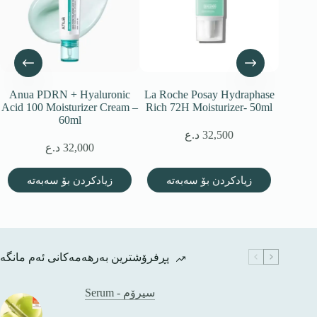
Anua PDRN + Hyaluronic
La Roche Posay Hydraphase
La Roc
Acid 100 Moisturizer Cream –
Rich 72H Moisturizer- 50ml
BALM 
60ml
IRR
32,500
د.ع
32,000
د.ع
تە
زیادکردن بۆ سەبەتە
زیادکردن بۆ سەبەتە
پڕفرۆشترین بەرهەمەکانی ئەم مانگە
Serum - سیرۆم