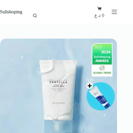
Sulishoping
0
د.ع