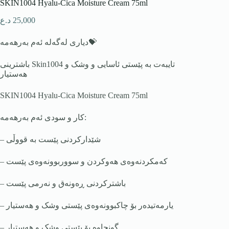
SKIN1004 Hyalu-Cica Moisture Cream 75ml
25,000
د.ع
دیاری لەگەلە ئەم بەرهەمە💝
باشترینی Skin1004 تایبەت بە پێستی ئاسایی و وشک و
هەستیار
SKIN1004 Hyalu-Cica Moisture Cream 75ml
کار و سودی ئەم بەرهەمە:
– شێدارکردنی پێست بە قووڵی
– کەمکردنەوەی هەوکردن و سووربوونەوەی پێست
– باشترکردنی ڕەونەق و نەرمی پێست
– یارمەتیدەر بۆ چاکبوونەوەی پێستی وشک و هەستیار
– گونجاوە بۆ پێستی وشک و هەستیار