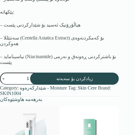
پێکهاتە:
– هیاڵۆرۆنیک ئەسید بۆ شێدارکردنی پێست
– سەنتێللا (Centella Asiatica Extract) بۆ کەمکردنەوەی
هەوکردن
– نیاسیناماید (Niacinamide) بۆ باشترکردنی ڕەونەق و نەرمی
پێست
زیادکردن بۆ سەبەتە
Brand:
Skin Cere
Tag:
شێدارکەرەوە - Moisture
Category:
SKIN1004
بەرهەمە هاوشێوەکان