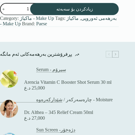
زیادکردن بۆ سەبەتە
Category:
ماكیاژ - Make Up
Tags:
ماكیاژ
,
بەرهەمی ئەوروپی
- Make Up
Brand:
Paese
پڕفرۆشترین بەرهەمەکانی ئەم مانگە
Serum - سیرۆم
Arencia Vitamin C Booster Shot Serum 30 ml
د.ع
25,000
/
چارەسەرکەر
شێدارکەرەوە - Moisture
Dr. Althea – 345 Relief Cream 50ml
د.ع
27,000
Sun Screen -دژەخۆر