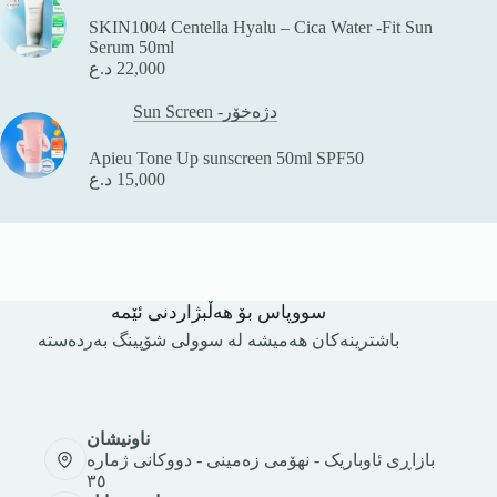
SKIN1004 Centella Hyalu – Cica Water -Fit Sun
Serum 50ml
د.ع
22,000
Sun Screen -دژەخۆر
Apieu Tone Up sunscreen 50ml SPF50
د.ع
15,000
سووپاس بۆ هەڵبژاردنی ئێمە
باشترینەکان هەمیشە لە سوولی شۆپینگ بەردەستە
ناونیشان
بازاڕی ئاوباریک - نهۆمی زەمینی - دووکانی ژمارە
٣٥