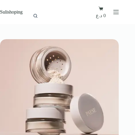
Sulishoping
د.ع
0