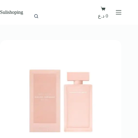
Sulishoping
د.ع
0