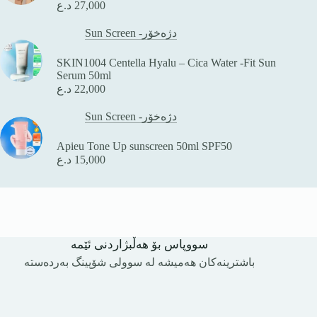
د.ع
27,000
Sun Screen -دژەخۆر
SKIN1004 Centella Hyalu – Cica Water -Fit Sun
Serum 50ml
د.ع
22,000
Sun Screen -دژەخۆر
Apieu Tone Up sunscreen 50ml SPF50
د.ع
15,000
سووپاس بۆ هەڵبژاردنی ئێمە
باشترینەکان هەمیشە لە سوولی شۆپینگ بەردەستە