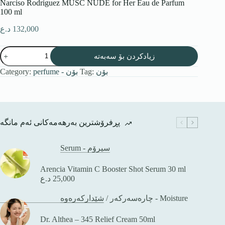
Narciso Rodriguez MUSC NUDE for Her Eau de Parfum
100 ml
د.ع
132,000
زیادکردن بۆ سەبەتە
Category:
perfume - بۆن
Tag:
بۆن
پڕفرۆشترین بەرهەمەکانی ئەم مانگە
Serum - سیرۆم
Arencia Vitamin C Booster Shot Serum 30 ml
د.ع
25,000
/
چارەسەرکەر
شێدارکەرەوە - Moisture
Dr. Althea – 345 Relief Cream 50ml