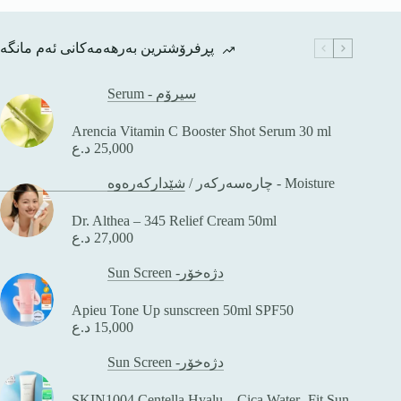
پڕفرۆشترین بەرهەمەکانی ئەم مانگە
Serum - سیرۆم
Arencia Vitamin C Booster Shot Serum 30 ml
25,000
د.ع
شێدارکەرەوە - Moisture
چارەسەرکەر
/
Dr. Althea – 345 Relief Cream 50ml
27,000
د.ع
Sun Screen -دژەخۆر
Apieu Tone Up sunscreen 50ml SPF50
15,000
د.ع
Sun Screen -دژەخۆر
SKIN1004 Centella Hyalu – Cica Water -Fit Sun