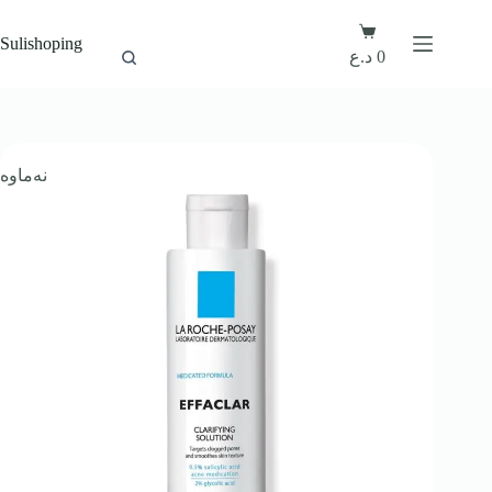
Sulishoping
0
د.ع
نەماوە