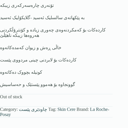
تۆنەری چارەسەرکەری زیبکە
بە پێکهاتەی سالسلیک ئەسید -گلایکۆلیک ئەسید
کاردەکات بۆ کەمکردنەوەی چەوری زیادە و کۆنترۆڵکردنی
هەروەها زیبکە ناهێڵێ
خاڵی ڕەش و زیوان کەمدەکاتەوە
کاردەکات بۆ لابردنی چینی مردووی پێست
کونیلە بچووک دەکاتەوە
گوونجاوە بۆ هەموو پێستێک و حەساسیش
Out of stock
La Roche-
Brand:
Skin Cere
Tag:
چاودێری پێست
Category:
Posay