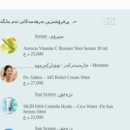
پڕفرۆشترین بەرهەمەکانی ئەم مانگە
Serum - سیرۆم
Arencia Vitamin C Booster Shot Serum 30 ml
25,000
د.ع
شێدارکەرەوە - Moisture
چارەسەرکەر
/
Dr. Althea – 345 Relief Cream 50ml
27,000
د.ع
Sun Screen -دژەخۆر
SKIN1004 Centella Hyalu – Cica Water -Fit Sun
Serum 50ml
22,000
د.ع
Sun Screen -دژەخۆر