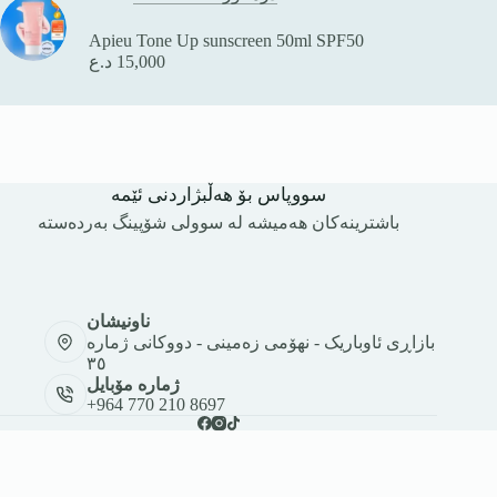
Apieu Tone Up sunscreen 50ml SPF50
15,000
د.ع
سووپاس بۆ هەڵبژاردنی ئێمە
باشترینەکان هەمیشە لە سوولی شۆپینگ بەردەستە
ناونیشان
بازاڕی ئاوباریک - نهۆمی زەمینی - دووکانی ژمارە
٣٥
ژمارە مۆبایل
+964 770 210 8697