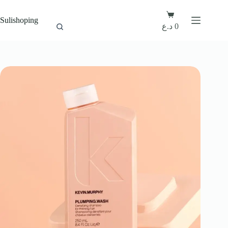
Sulishoping
0
د.ع