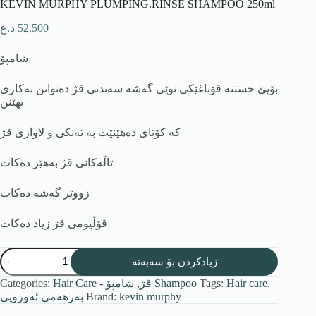
KEVIN MURPHY PLUMPING.RINSE SHAMPOO 250ml
52,500
د.ع
شامپۆ
بۆپێ خستنە قۆناغێکی نوێی گەشە سەندنی قژ دەتوانن بەکاری
بهێنن
کە کۆتای دەهێنێت بە تەنکی و لاوازی قژ
تاڵەکانی قژ بەهێز دەکات
زووتر گەشە دەکات
ڤۆڵیومی قژ زیاد دەکات
زیادکردن بۆ سەبەتە
,
Hair care
Tags:
شامپۆ Shampoo
Hair Care - قژ
,
Categories:
kevin murphy
Brand:
بەرهەمی ئەوروپی