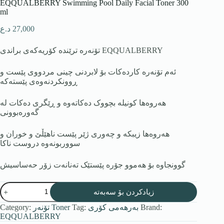
EQQUALBERRY Swimming Pool Daily Facial Toner 300
ml
27,000
د.ع
تۆنەرە ترێندە کۆریەکەی براندی EQQUALBERRY
ئەم تۆنەرە کاردەکات بۆ لابردنی چینی مردووی پێست و
ڕوونکردنەوەی پێستەکە
هەروەها کونیلە بچووک دەکاتەوە و ڕێگری دەکات لە
گەورەبوونی
هەروەها زیبکە و چەوری ژێر پێست ناهێڵێ و خوران و
سووربونەوە دروست ناکا
گوونجاوە بۆ هەموو جۆرە پێستێک تەنانەت زۆر حەساسیش
زیادکردن بۆ سەبەتە
Brand:
بەرهەمی كۆری
Tag:
تۆنەر Toner
Category:
EQQUALBERRY