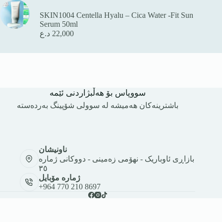
SKIN1004 Centella Hyalu – Cica Water -Fit Sun
Serum 50ml
22,000
د.ع
سووپاس بۆ هەڵبژاردنی ئێمە
باشترینەکان هەمیشە لە سوولی شۆپینگ بەردەستە
ناونیشان
بازاڕی ئاوباریک - نهۆمی زەمینی - دووکانی ژمارە
٣٥
ژمارە مۆبایل
+964 770 210 8697