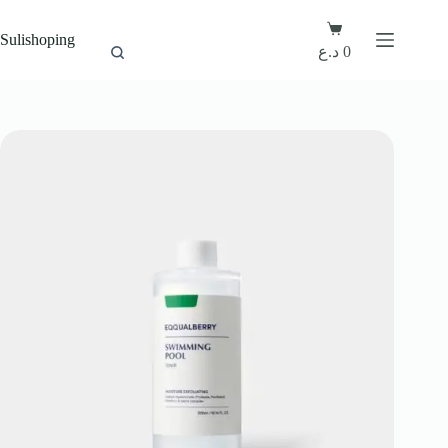
Sulishoping
0
د.ع