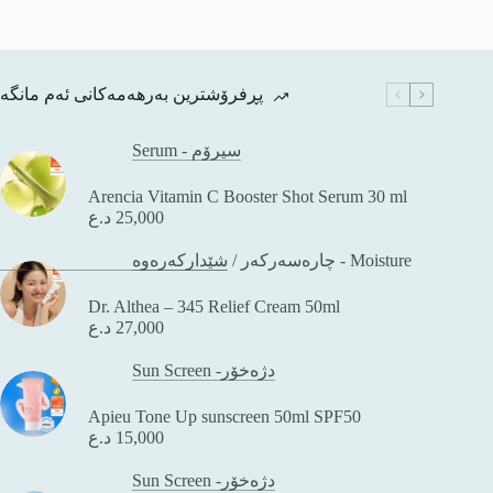
پڕفرۆشترین بەرهەمەکانی ئەم مانگە
Serum - سیرۆم
Arencia Vitamin C Booster Shot Serum 30 ml
25,000
د.ع
شێدارکەرەوە - Moisture
چارەسەرکەر
/
Dr. Althea – 345 Relief Cream 50ml
27,000
د.ع
Sun Screen -دژەخۆر
Apieu Tone Up sunscreen 50ml SPF50
15,000
د.ع
Sun Screen -دژەخۆر