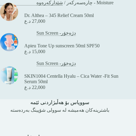
/
چارەسەرکەر
شێدارکەرەوە - Moisture
Dr. Althea – 345 Relief Cream 50ml
د.ع
27,000
Sun Screen -دژەخۆر
Apieu Tone Up sunscreen 50ml SPF50
د.ع
15,000
Sun Screen -دژەخۆر
SKIN1004 Centella Hyalu – Cica Water -Fit Sun
Serum 50ml
د.ع
22,000
سووپاس بۆ هەڵبژاردنی ئێمە
باشترینەکان هەمیشە لە سوولی شۆپینگ بەردەستە