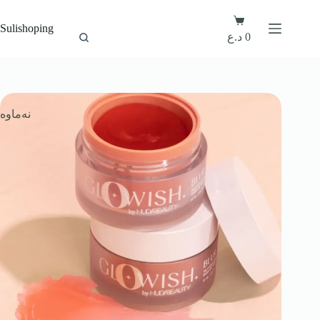
Sulishoping
د.ع
0
نەماوە