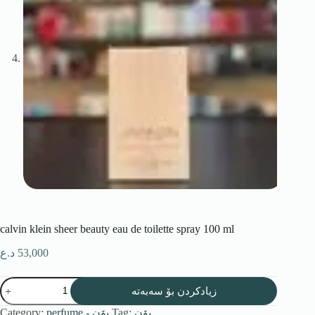
calvin klein sheer beauty eau de toilette spray 100 ml
د.ع
53,000
زیادکردن بۆ سەبەتە
Category:
perfume - بۆن
Tag:
بۆن