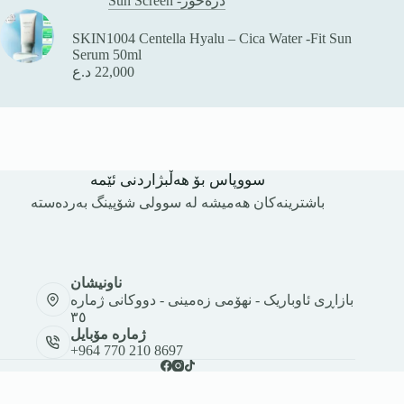
Sun Screen -دژەخۆر
SKIN1004 Centella Hyalu – Cica Water -Fit Sun
Serum 50ml
د.ع
22,000
سووپاس بۆ هەڵبژاردنی ئێمە
باشترینەکان هەمیشە لە سوولی شۆپینگ بەردەستە
ناونیشان
بازاڕی ئاوباریک - نهۆمی زەمینی - دووکانی ژمارە
٣٥
ژمارە مۆبایل
+964 770 210 8697