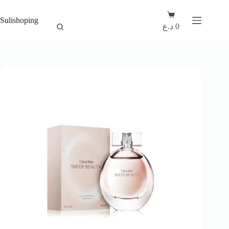
Sulishoping
د.ع
0