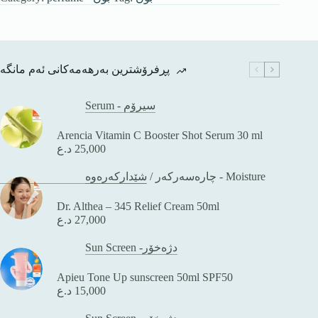
پڕفرۆشترین بەرهەمەکانی ئەم مانگە
Serum - سیرۆم
Arencia Vitamin C Booster Shot Serum 30 ml
د.ع
25,000
/
چارەسەرکەر
شێدارکەرەوە - Moisture
Dr. Althea – 345 Relief Cream 50ml
د.ع
27,000
Sun Screen -دژەخۆر
Apieu Tone Up sunscreen 50ml SPF50
د.ع
15,000