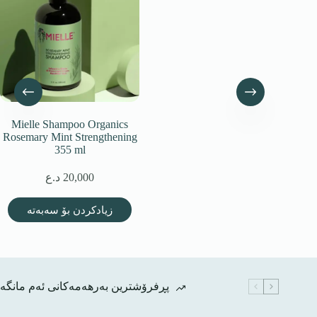
Mielle Shampoo Organics
Rosemary Mint Strengthening
355 ml
د.ع
20,000
زیادکردن بۆ سەبەتە
پڕفرۆشترین بەرهەمەکانی ئەم مانگە