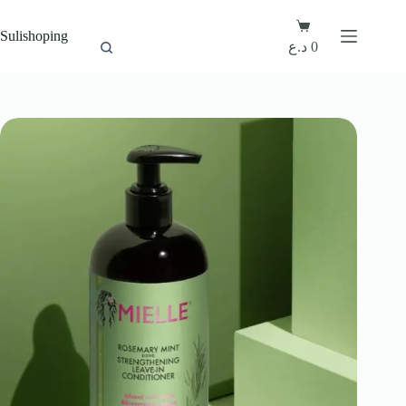
Sulishoping
د.ع
0