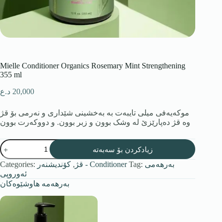
Mielle Conditioner Organics Rosemary Mint Strengthening
355 ml
د.ع
20,000
موکەیەفی میلی تایبەت بە بەخشینی شێداری و نەرمی بۆ قژ
وە قژ دەپارێزێ لە وشک بوون و زبر بوون. و دووکەرت بوون
زیادکردن بۆ سەبەتە
Categories:
,
قژ
کۆندیشنەر - Conditioner
Tag:
بەرهەمی
ئەوروپی
بەرهەمە هاوشێوەکان